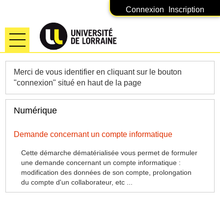
Connexion
Inscription
Ouvrir le menu
Accueil
Merci de vous identifier en cliquant sur le bouton
"connexion" situé en haut de la page
Mes demandes
Numérique
Ressources humaines
Demande concernant un compte informatique
Scolarité
Cette démarche dématérialisée vous permet de formuler
Numérique
une demande concernant un compte informatique :
modification des données de son compte, prolongation
du compte d'un collaborateur, etc ...
Vie universitaire
Finances